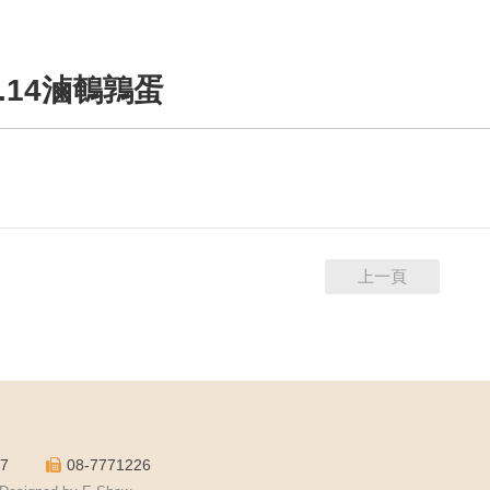
02.14滷鵪鶉蛋
上一頁
17
08-7771226